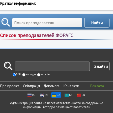
Краткая информация:
Список преподавателей ФОРАГС
Сортировка по:
имени
;
рейтингу
;
отзывам
;
ВИШ
викладач
матеріал
Про проект
Співпраця
Допомога
Контакти
Реклама
RU
EN
UA
KZ
CN
Администрация сайта не несет ответственности за содержание
информации, которую размещают посетители