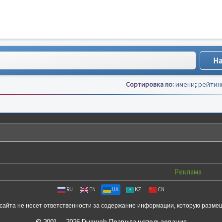
Сортировка по:
имени
;
рейтин
Реклама
RU
EN
UA
KZ
CN
сайта не несет ответственности за содержание информации, которую разме
© 2001 — 2026 Duaweb
Правила использования