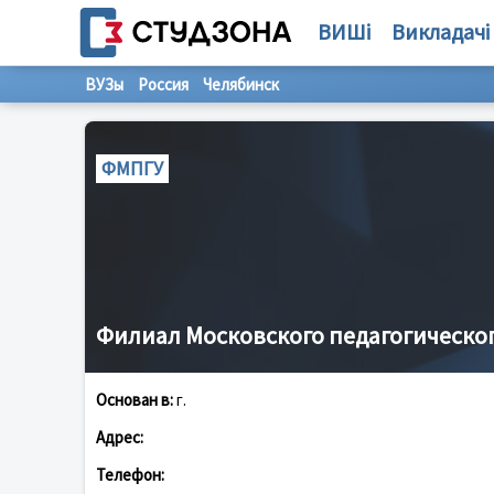
ВИШі
Викладачі
ВУЗы
Россия
Челябинск
ФМПГУ
Филиал Московского педагогическог
Основан в:
г.
Адрес:
Телефон: