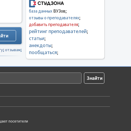
база данных
ВУЗов;
отзывы о преподавателях
;
добавить преподавателя
;
рейтинг преподавателей
;
статьи
;
анекдоты
;
гу
;
отзывам
;
пообщаться
;
щают посетители