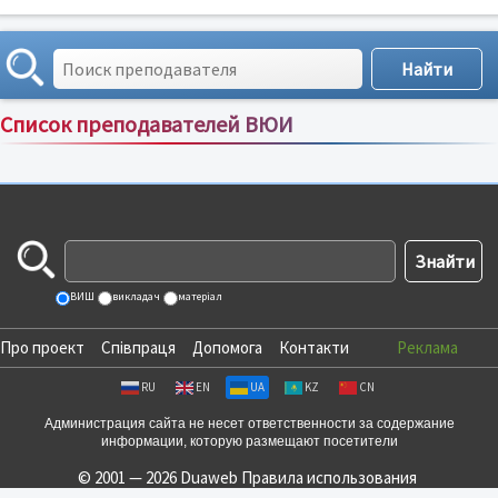
Список преподавателей ВЮИ
Сортировка по:
имени
;
рейтингу
;
отзывам
;
ВИШ
викладач
матеріал
Про проект
Співпраця
Допомога
Контакти
Реклама
RU
EN
UA
KZ
CN
Администрация сайта не несет ответственности за содержание
информации, которую размещают посетители
© 2001 — 2026 Duaweb
Правила использования