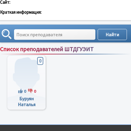
Сайт:
Краткая информация:
Список преподавателей ШТДГУЭИТ
Сортировка по:
имени
;
рейтингу
;
отзывам
;
0
0
0
Буруян
Наталья
Викторовна