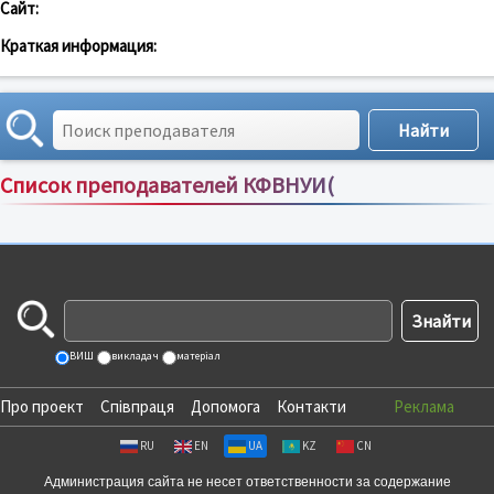
Сайт:
Краткая информация:
Список преподавателей КФВНУИ(
Сортировка по:
имени
;
рейтингу
;
отзывам
;
ВИШ
викладач
матеріал
Про проект
Співпраця
Допомога
Контакти
Реклама
RU
EN
UA
KZ
CN
Администрация сайта не несет ответственности за содержание