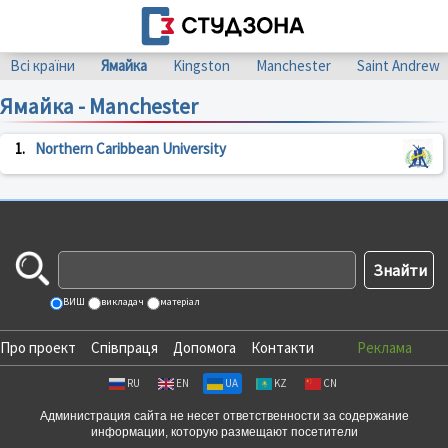
Всі країни
Ямайка
Kingston
Manchester
Saint Andrew
Ямайка - Manchester
1.
Northern Caribbean University
ВИШ
викладач
матеріал
Про проект
Співпраця
Допомога
Контакти
Реклама
RU
EN
UA
KZ
CN
Администрация сайта не несет ответственности за содержание
информации, которую размещают посетители