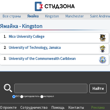
Все страны
Ямайка
Kingston
Manchester
Saint Andre
Ямайка - Kingston
1.
Mico University College
2.
University of Technology, Jamaica
3.
University of the Commonwealth Caribbean
ВУЗ
преподаватель
материал
О проекте
Сотрудничество
Помощь
Контакты
Реклама