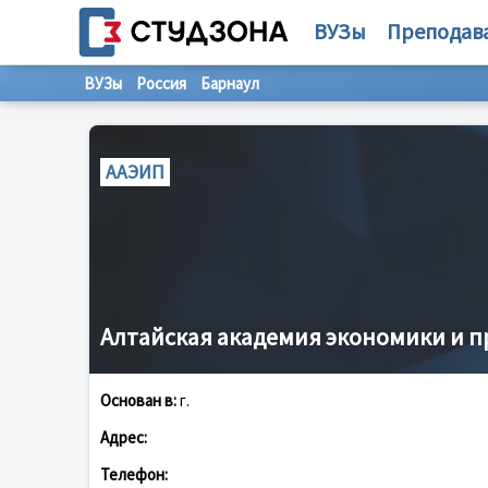
ВУЗы
Преподав
ВУЗы
Россия
Барнаул
ААЭИП
Алтайская академия экономики и п
Основан в:
г.
Адрес:
Телефон: