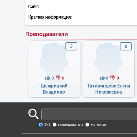
Сайт:
Краткая информация:
Преподаватели
5
0
0
0
0
0
Целярицкий
Татаринцева Елена
Владимир
Николаевна
Алексеевич
ВУЗ
преподаватель
материал