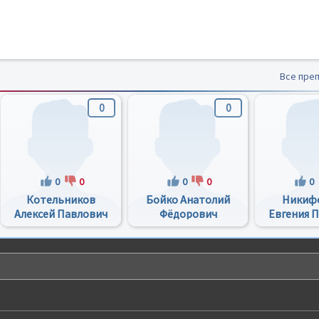
Все пре
0
0
0
0
0
0
0
Котельников
Бойко Анатолий
Никиф
Алексей Павлович
Фёдорович
Евгения 