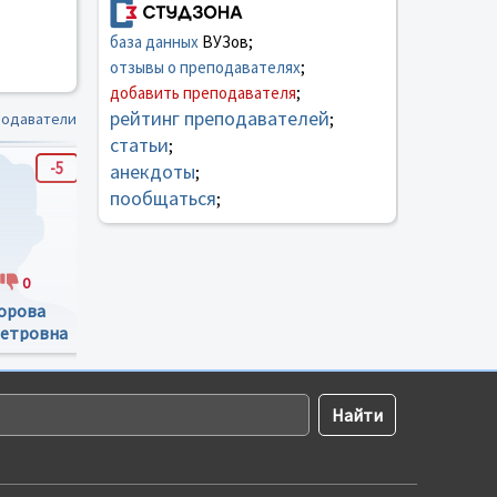
база данных
ВУЗов;
отзывы о преподавателях
;
добавить преподавателя
;
рейтинг преподавателей
подаватели
;
статьи
;
-5
0
0
анекдоты
;
пообщаться
;
0
0
0
0
0
орова
Долгих Лариса
Гончаров Михаил
Петровна
Юрьевна
Сергеевич