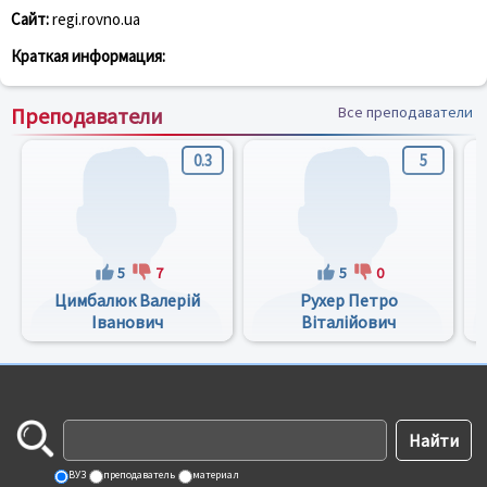
Сайт:
regi.rovno.ua
Краткая информация:
Преподаватели
Все преподаватели
0.3
5
5
7
5
0
Цимбалюк Валерій
Рухер Петро
Іванович
Віталійович
ВУЗ
преподаватель
материал