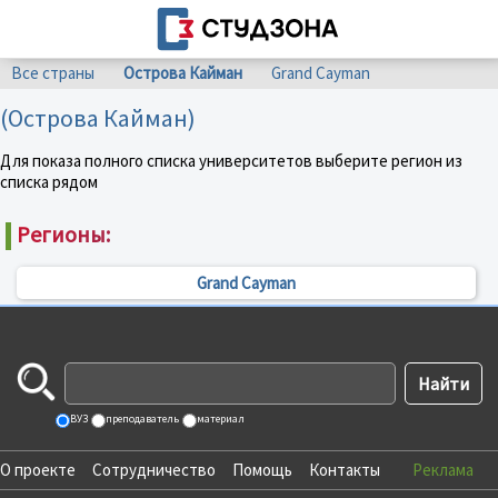
Все страны
Острова Кайман
Grand Cayman
(Острова Кайман)
Для показа полного списка университетов выберите регион из
списка рядом
Регионы:
Grand Cayman
ВУЗ
преподаватель
материал
О проекте
Сотрудничество
Помощь
Контакты
Реклама