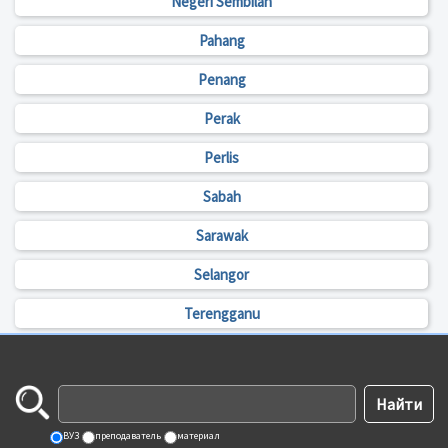
Negeri Sembilan
Pahang
Penang
Perak
Perlis
Sabah
Sarawak
Selangor
Terengganu
ВУЗ
преподаватель
материал