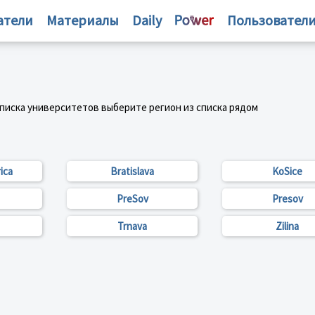
атели
Материалы
Daily
Пользовател
списка университетов выберите регион из списка рядом
ica
Bratislava
KoSice
PreSov
Presov
Trnava
Zilina