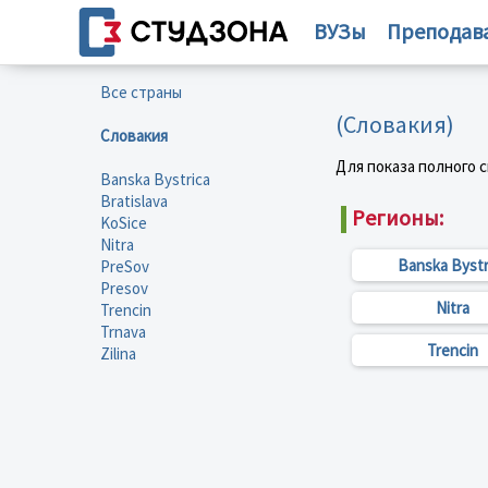
ВУЗы
Преподав
Все страны
(Словакия)
Словакия
Для показа полного 
Banska Bystrica
Bratislava
Регионы:
KoSice
Nitra
Banska Bystr
PreSov
Presov
Nitra
Trencin
Trnava
Trencin
Zilina