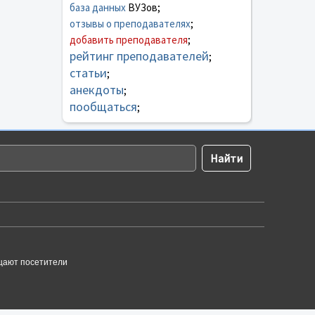
база данных
ВУЗов;
отзывы о преподавателях
;
добавить преподавателя
;
рейтинг преподавателей
;
статьи
;
анекдоты
;
пообщаться
;
щают посетители