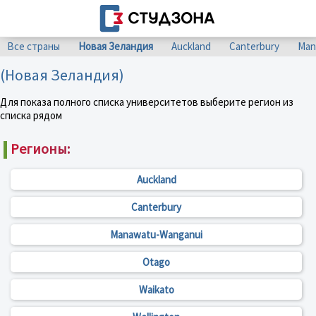
Все страны
Новая Зеландия
Auckland
Canterbury
Man
(Новая Зеландия)
Для показа полного списка университетов выберите регион из
списка рядом
Регионы:
Auckland
Canterbury
Manawatu-Wanganui
Otago
Waikato