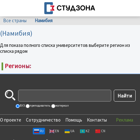
Все страны
Намибия
(Намибия)
Для показа полного списка университетов выберите регион из
списка рядом
Регионы:
ВУЗ
преподаватель
материал
О проекте
Сотрудничество
Помощь
Контакты
Реклама
RU
EN
UA
KZ
CN