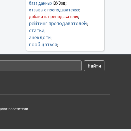
база данных
ВУЗов;
отзывы о преподавателях
;
добавить преподавателя
;
рейтинг преподавателей
;
статьи
;
анекдоты
;
пообщаться
;
щают посетители