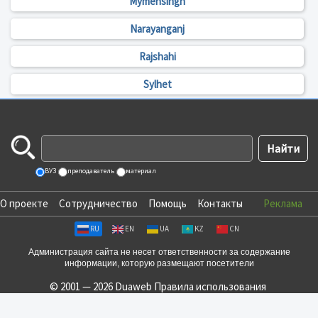
Mymensingh
Narayanganj
Rajshahi
Sylhet
ВУЗ
преподаватель
материал
О проекте
Сотрудничество
Помощь
Контакты
Реклама
RU
EN
UA
KZ
CN
Администрация сайта не несет ответственности за содержание
информации, которую размещают посетители
© 2001 — 2026 Duaweb
Правила использования