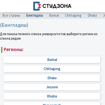
Все страны
Бангладеш
Barisal
Chittagong
Dhaka
J
(Бангладеш)
Для показа полного списка университетов выберите регион из
списка рядом
Регионы:
Barisal
Chittagong
Dhaka
Jessore
Khulna