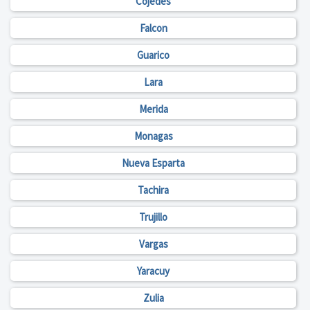
Cojedes
Falcon
Guarico
Lara
Merida
Monagas
Nueva Esparta
Tachira
Trujillo
Vargas
Yaracuy
Zulia