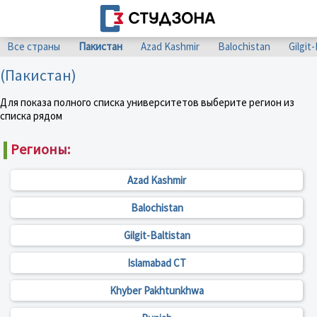
Все страны
Пакистан
Azad Kashmir
Balochistan
Gilgit
(Пакистан)
Для показа полного списка университетов выберите регион из
списка рядом
Регионы:
Azad Kashmir
Balochistan
Gilgit-Baltistan
Islamabad CT
Khyber Pakhtunkhwa