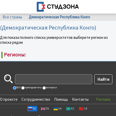
Все страны
Демократическая Республика Конго
(Демократическая Республика Конго)
Для показа полного списка университетов выберите регион из
списка рядом
Регионы:
ВУЗ
преподаватель
материал
О проекте
Сотрудничество
Помощь
Контакты
Реклама
RU
EN
UA
KZ
CN