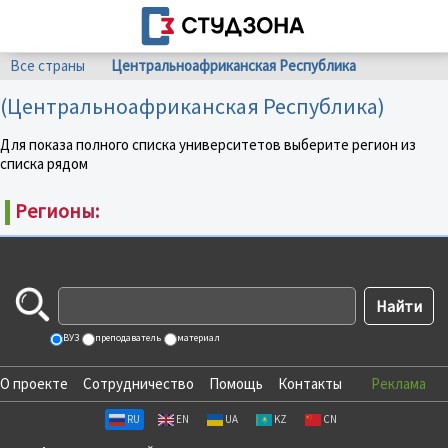
Все страны
Центральноафриканская Республика
(Центральноафриканская Республика)
Для показа полного списка университетов выберите регион из
списка рядом
Регионы:
ВУЗ
преподаватель
материал
О проекте
Сотрудничество
Помощь
Контакты
Реклама
RU
EN
UA
KZ
CN