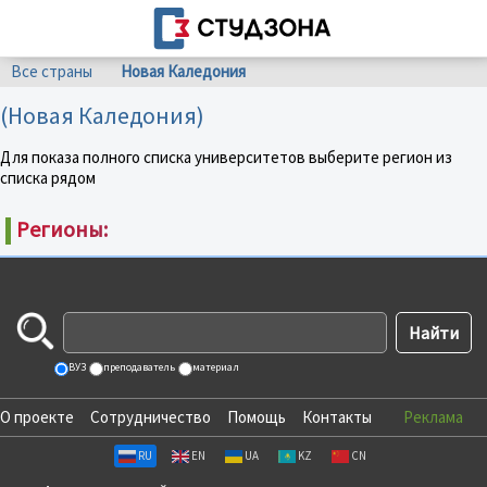
Все страны
Новая Каледония
(Новая Каледония)
Для показа полного списка университетов выберите регион из
списка рядом
Регионы:
ВУЗ
преподаватель
материал
О проекте
Сотрудничество
Помощь
Контакты
Реклама
RU
EN
UA
KZ
CN