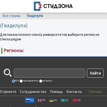
Все страны
Гваделупа
(Гваделупа)
Для показа полного списка университетов выберите регион из
списка рядом
Регионы:
ВУЗ
преподаватель
материал
О проекте
Сотрудничество
Помощь
Контакты
Реклама
RU
EN
UA
KZ
CN