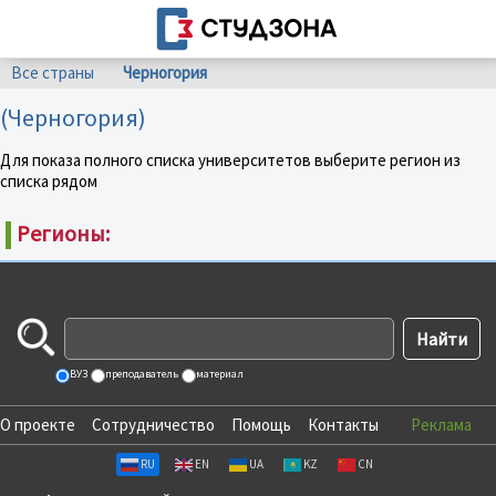
Все страны
Черногория
(Черногория)
Для показа полного списка университетов выберите регион из
списка рядом
Регионы:
ВУЗ
преподаватель
материал
О проекте
Сотрудничество
Помощь
Контакты
Реклама
RU
EN
UA
KZ
CN