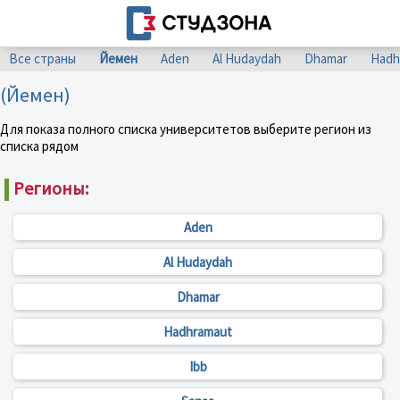
Все страны
Йемен
Aden
Al Hudaydah
Dhamar
Hadh
(Йемен)
Для показа полного списка университетов выберите регион из
списка рядом
Регионы:
Aden
Al Hudaydah
Dhamar
Hadhramaut
Ibb