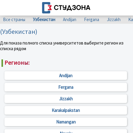
Все страны
Узбекистан
Andijan
Fergana
Jizzakh
Ka
(Узбекистан)
Для показа полного списка университетов выберите регион из
списка рядом
Регионы:
Andijan
Fergana
Jizzakh
Karakalpakstan
Namangan