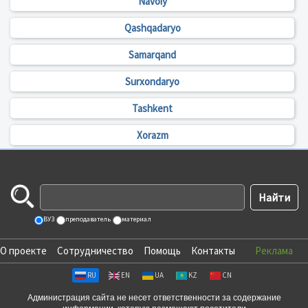
Navoiy
Qashqadaryo
Samarqand
Surxondaryo
Tashkent
Xorazm
ВУЗ
преподаватель
материал
О проекте
Сотрудничество
Помощь
Контакты
Реклама
RU
EN
UA
KZ
CN
Администрация сайта не несет ответственности за содержание