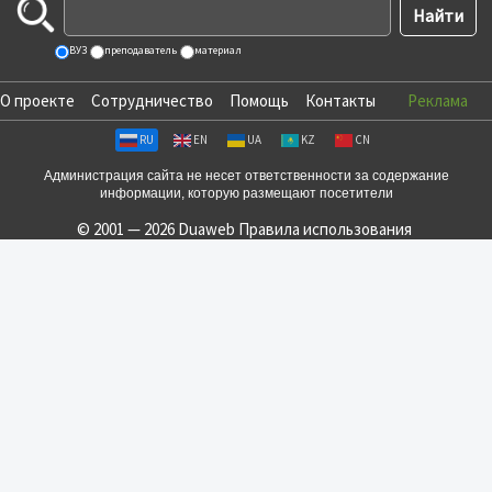
ВУЗ
преподаватель
материал
О проекте
Сотрудничество
Помощь
Контакты
Реклама
RU
EN
UA
KZ
CN
Администрация сайта не несет ответственности за содержание
информации, которую размещают посетители
© 2001 — 2026 Duaweb
Правила использования