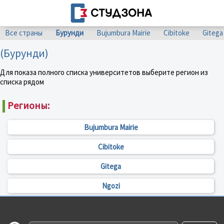
Все страны
Бурунди
Bujumbura Mairie
Cibitoke
Gitega
(Бурунди)
Для показа полного списка университетов выберите регион из
списка рядом
Регионы:
Bujumbura Mairie
Cibitoke
Gitega
Ngozi