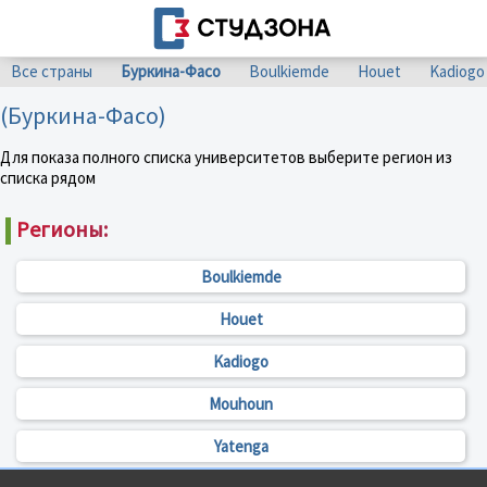
Все страны
Буркина-Фасо
Boulkiemde
Houet
Kadiogo
(Буркина-Фасо)
Для показа полного списка университетов выберите регион из
списка рядом
Регионы:
Boulkiemde
Houet
Kadiogo
Mouhoun
Yatenga