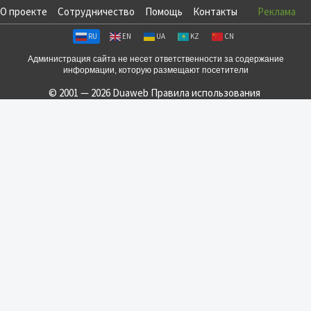
О проекте
Сотрудничество
Помощь
Контакты
Реклама
RU
EN
UA
KZ
CN
Администрация сайта не несет ответственности за содержание
информации, которую размещают посетители
© 2001 — 2026 Duaweb
Правила использования