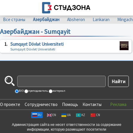
Все страны
Азербайджан
Absheron
Lankaran
Mingach
Азербайджан - Sumqayit
1.
Sumqayıt Dövlət Universiteti
Sumqayit Dövlet Universiteti
ВУЗ
преподаватель
материал
О проекте
Сотрудничество
Помощь
Контакты
Реклама
RU
EN
UA
KZ
CN
Администрация сайта не несет ответственности за содержание
информации, которую размещают посетители