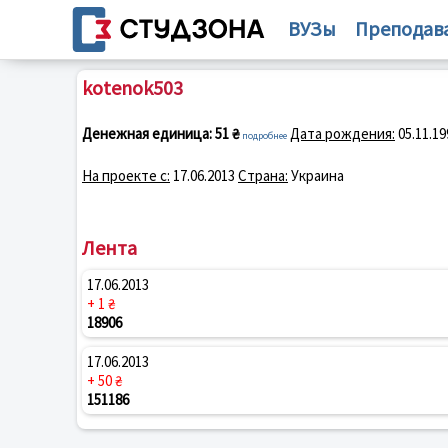
ВУЗы
Преподав
kotenok503
Денежная единица:
51 ₴
Дата рождения:
05.11.19
подробнее
На проекте с:
17.06.2013
Страна:
Украина
Лента
17.06.2013
+ 1 ₴
18906
17.06.2013
+ 50 ₴
151186