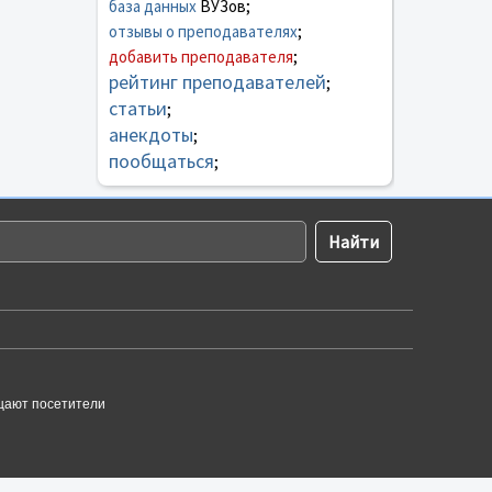
база данных
ВУЗов;
отзывы о преподавателях
;
добавить преподавателя
;
рейтинг преподавателей
;
статьи
;
анекдоты
;
пообщаться
;
щают посетители