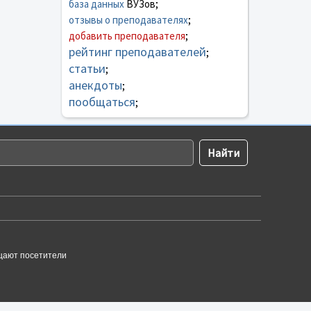
база данных
ВУЗов;
отзывы о преподавателях
;
добавить преподавателя
;
рейтинг преподавателей
;
статьи
;
анекдоты
;
пообщаться
;
щают посетители