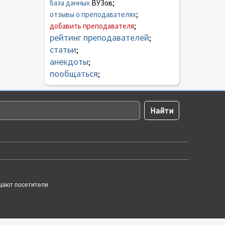
база данных
ВУЗов;
отзывы о преподавателях
;
добавить преподавателя
;
рейтинг преподавателей
;
статьи
;
анекдоты
;
пообщаться
;
щают посетители