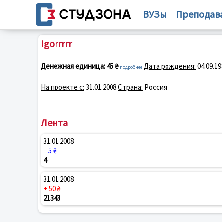
ВУЗы
Преподав
Igorrrrr
Денежная единица:
45 ₴
Дата рождения:
04.09.19
подробнее
На проекте с:
31.01.2008
Страна:
Россия
Лента
31.01.2008
− 5 ₴
4
31.01.2008
+ 50 ₴
21343