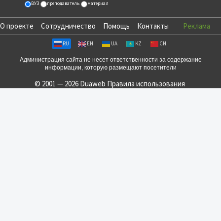
ВУЗ
преподаватель
материал
О проекте
Сотрудничество
Помощь
Контакты
Реклама
RU
EN
UA
KZ
CN
Администрация сайта не несет ответственности за содержание
информации, которую размещают посетители
© 2001 — 2026 Duaweb
Правила использования