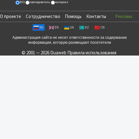
ВУЗ
преподаватель
материал
О проекте
Сотрудничество
Помощь
Контакты
Реклама
RU
EN
UA
KZ
CN
Администрация сайта не несет ответственности за содержание
информации, которую размещают посетители
© 2001 — 2026 Duaweb
Правила использования