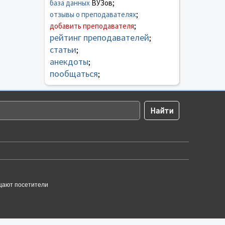
база данных
ВУЗов;
отзывы о преподавателях
;
добавить преподавателя
;
рейтинг преподавателей
;
статьи
;
анекдоты
;
пообщаться
;
щают посетители