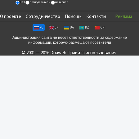
ВУЗ
преподаватель
материал
О проекте
Сотрудничество
Помощь
Контакты
Реклама
RU
EN
UA
KZ
CN
Администрация сайта не несет ответственности за содержание
информации, которую размещают посетители
© 2001 — 2026 Duaweb
Правила использования