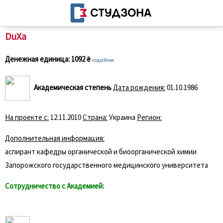
DuXa
Денежная единица:
1092 ₴
подробнее
Академическая степень
Дата рождения:
01.10.1986
На проекте с:
12.11.2010
Страна:
Украина
Регион:
Дополнительная информация:
аспирант кафедры органической и биоорганической химии
Запорожского государственного медицинского университета
Сотрудничество с Академией: