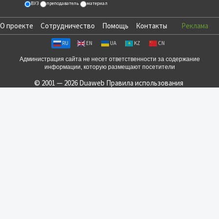
ВУЗ
преподаватель
материал
О проекте
Сотрудничество
Помощь
Контакты
Реклама
RU
EN
UA
KZ
CN
Администрация сайта не несет ответственности за содержание
информации, которую размещают посетители
© 2001 — 2026 Duaweb
Правила использования