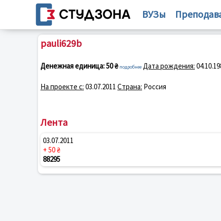
ВУЗы
Преподав
pauli629b
Денежная единица:
50 ₴
Дата рождения:
04.10.19
подробнее
На проекте с:
03.07.2011
Страна:
Россия
Лента
03.07.2011
+ 50 ₴
88295