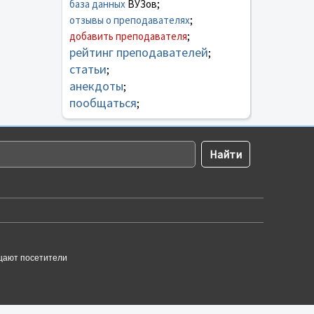
база данных
ВУЗов;
отзывы о преподавателях
;
добавить преподавателя
;
рейтинг преподавателей
;
статьи
;
анекдоты
;
пообщаться
;
щают посетители