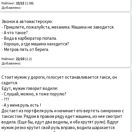
Рейтинг:
13/12
(1.08)
Добавлено:
Звонок в автомастерскую:
- Пришлите, пожалуйста, механика. Машина не заводится.
- А что такое?
- Вода в карбюратор попала.
- Хорошо, а где машина находится?
- Метров пять от берега.
Рейтинг:
22/10
(2.2)
Добавлено:
Стоит мужик у дороги, голосует останавливается такси, он
садится.
Едут, мужик говорит водиле:
- Слушай, можно, я тоже порулю?
- ???
- А у меня руль есть !
Достает из портфеля руль и начинает его вертеть синхронно с
таксистом. Рядом в правом ряду едет машина, из нее смотрит
водила. (Еще бы, едут два водилы, и оба крутят рули). Вдруг
мужик резко крутит свой руль вправо, водила шарахается