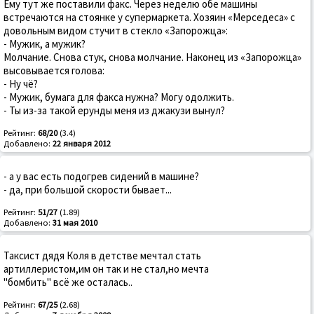
Ему тут же поставили факс. Через неделю обе машины
встречаются на стоянке у супермаркета. Хозяин «Мерседеса» с
довольным видом стучит в стекло «Запорожца»:
- Мужик, а мужик?
Молчание. Снова стук, снова молчание. Наконец из «Запорожца»
высовывается голова:
- Ну чё?
- Мужик, бумага для факса нужна? Могу одолжить.
- Ты из-за такой ерунды меня из джакузи вынул?
Рейтинг:
68/20
(3.4)
Добавлено:
22 января 2012
- а у вас есть подогрев сидений в машине?
- да, при большой скорости бывает...
Рейтинг:
51/27
(1.89)
Добавлено:
31 мая 2010
Таксист дядя Коля в детстве мечтал стать
артиллеристом,им он так и не стал,но мечта
"бомбить" всё же осталась..
Рейтинг:
67/25
(2.68)