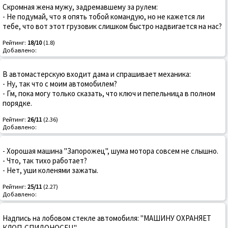
Скромная жена мужу, задремавшему за рулем:
- Не подумай, что я опять тобой командую, но не кажется ли
тебе, что вот этот грузовик слишком быстро надвигается на нас?
Рейтинг:
18/10
(1.8)
Добавлено:
В автомастерскую входит дама и спрашивает механика:
- Ну, так что с моим автомобилем?
- Гм, пока могу только сказать, что ключ и пепельница в полном
порядке.
Рейтинг:
26/11
(2.36)
Добавлено:
- Хорошая машина "Запорожец", шума мотора совсем не слышно.
- Что, так тихо работает?
- Нет, уши коленями зажаты.
Рейтинг:
25/11
(2.27)
Добавлено:
Надпись на лобовом стекле автомобиля: "МАШИНУ ОХРАНЯЕТ
КЛОП-СПИДОНОСЕЦ"