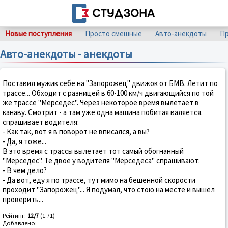
Новые поступления
Просто смешные
Авто-анекдоты
Пр
Авто-анекдоты - анекдоты
Поставил мужик себе на "Запорожец" движок от БМВ. Летит по
трассе... Обходит с разницей в 60-100 км/ч двигающийся по той
же трассе "Мерседес". Через некоторое время вылетает в
канаву. Смотрит - а там уже одна машина побитая валяется.
спрашивает водителя:
- Как так, вот я в поворот не вписался, а вы?
- Да, я тоже...
В это время с трассы вылетает тот самый обогнанный
"Мерседес". Те двое у водителя "Мерседеса" спрашивают:
- В чем дело?
- Да вот, еду я по трассе, тут мимо на бешенной скорости
проходит "Запорожец"... Я подумал, что стою на месте и вышел
проверить...
Рейтинг:
12/7
(1.71)
Добавлено: