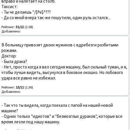
вправо и налетает на столб.
Таксист:
- Ты че делаешь "/$%$^???
- Да со мной вчера так-же пошутили, один руль остался...
Рейтинг:
31/12
(2.58)
Добавлено:
В больницу привозят двоих мужиков с вдребезги разбитыми
рожами.
Доктор:
- Была драка?
- Нет, просто когда я вел сегодня машину, был сильный туман, и я,
чтобы лучше видеть, высунулся в боковое окошко. Но лобового
удара все равно не избежал.
Рейтинг:
15/11
(1.36)
Добавлено:
- Так что ты видела, когда поехала с папой на нашей новой
машине?
- Одних только "идиотов" и "безмозглых дураков", которые все
время лезли под нашу машину.