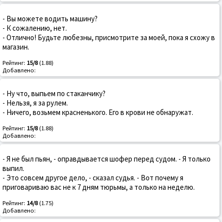
- Вы можете водить машину?
- К сожалению, нет.
- Отлично! Будьте любезны, присмотрите за моей, пока я схожу в
магазин.
Рейтинг:
15/8
(1.88)
Добавлено:
- Ну что, выпьем по стаканчику?
- Нельзя, я за рулем.
- Ничего, возьмем красненького. Его в крови не обнаружат.
Рейтинг:
15/8
(1.88)
Добавлено:
- Я не был пьян, - оправдывается шофер перед судом. - Я только
выпил.
- Это совсем другое дело, - сказал судья. - Вот почему я
приговариваю вас не к 7 дням тюрьмы, а только на неделю.
Рейтинг:
14/8
(1.75)
Добавлено: