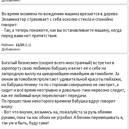
Добавлено:
Во время экзамена по вождению машина врезается в дерево.
Экзаменатор стряхивает с себя осколки стекла и спокойно
говорит:
- Так, а теперь покажите, как вы останавливаете машину, когда
перед вами нет препятствия.
Рейтинг:
11/10
(1.1)
Добавлено:
Богатый бизнесмен (скорее всего иностранный) встретил в
аэропорту свою любимую бабушку и везет её к себе на
загородную виллу на шикарнейшем новейшем автомобиле. За
окном автомобиля пролетают удивительной красоты пейзажи,
но бабушка почему-то по сторонам совершенно не смотрит, а
сидит и всё время неотрывно и довольно-таки нервозно следит,
как её любимый внук переключает передачи.
По прошествии некоторого времени бабушка вдруг говорит
внуку:
- Вот что внучек, возьмись-ка, пожалуйста за руль обеими
руками, пока ты нас обоих не угробил. А бензин перемешивать я,
так уж и быть, буду сама!