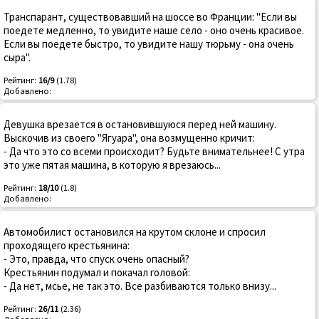
Транспарант, существовавший на шоссе во Франции: "Если вы
поедете медленно, то увидите наше село - оно очень красивое.
Если вы поедете быстро, то увидите нашу тюрьму - она очень
сыра".
Рейтинг:
16/9
(1.78)
Добавлено:
Девушка врезается в остановившуюся перед ней машину.
Выскочив из своего "Ягуара", она возмущенно кричит:
- Да что это со всеми происходит? Будьте внимательнее! С утра
это уже пятая машина, в которую я врезаюсь...
Рейтинг:
18/10
(1.8)
Добавлено:
Автомобилист остановился на крутом склоне и спросил
проходящего крестьянина:
- Это, правда, что спуск очень опасный?
Крестьянин подумал и покачал головой:
- Да нет, мсье, не так это. Все разбиваются только внизу...
Рейтинг:
26/11
(2.36)