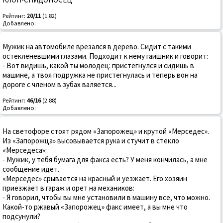
Рейтинг:
20/11
(1.82)
Добавлено:
Мужик на автомобиле врезался в дерево. Сидит с такими
остекленевшими глазами. Подходит к нему гаишник и говорит:
- Вот видишь, какой ты молодец: пристегнулся и сидишь в
машине, а твоя подружка не пристегнулась и теперь вон на
дороге с членом в зубах валяется...
Рейтинг:
46/16
(2.88)
Добавлено:
На светофоре стоят рядом «Запорожец» и крутой «Мерседес».
Из «Запорожца» высовывается рука и стучит в стекло
«Мерседеса»:
- Мужик, у тебя бумага для факса есть? У меня кончилась, а мне
сообщение идет.
«Мерседес» срывается на красный и уезжает. Его хозяин
приезжает в гараж и орет на механиков:
- Я говорил, чтобы вы мне установили в машину все, что можно.
Какой-то ржавый «Запорожец» факс имеет, а вы мне что
подсунули?