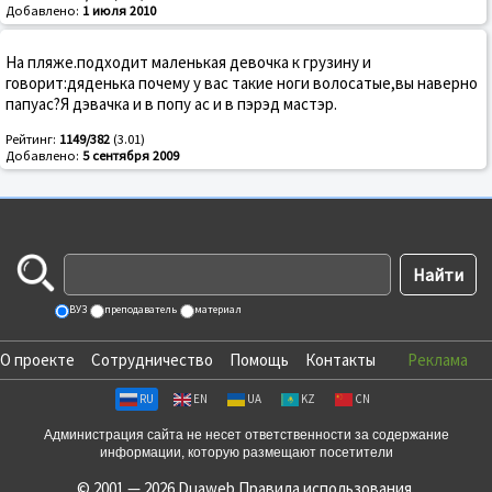
Добавлено:
1 июля 2010
На пляже.подходит маленькая девочка к грузину и
говорит:дяденька почему у вас такие ноги волосатые,вы наверно
папуас?Я дэвачка и в попу ас и в пэрэд мастэр.
Рейтинг:
1149/382
(3.01)
Добавлено:
5 сентября 2009
ВУЗ
преподаватель
материал
О проекте
Сотрудничество
Помощь
Контакты
Реклама
RU
EN
UA
KZ
CN
Администрация сайта не несет ответственности за содержание
информации, которую размещают посетители
© 2001 — 2026 Duaweb
Правила использования