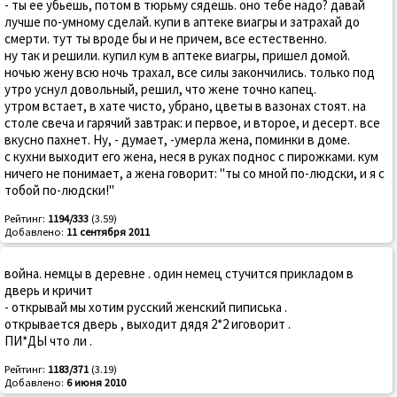
- ты ее убьешь, потом в тюрьму сядешь. оно тебе надо? давай
лучше по-умному сделай. купи в аптеке виагры и затрахай до
смерти. тут ты вроде бы и не причем, все естественно.
ну так и решили. купил кум в аптеке виагры, пришел домой.
ночью жену всю ночь трахал, все силы закончились. только под
утро уснул довольный, решил, что жене точно капец.
утром встает, в хате чисто, убрано, цветы в вазонах стоят. на
столе свеча и гарячий завтрак: и первое, и второе, и десерт. все
вкусно пахнет. Ну, - думает, -умерла жена, поминки в доме.
с кухни выходит его жена, неся в руках поднос с пирожками. кум
ничего не понимает, а жена говорит: "ты со мной по-людски, и я с
тобой по-людски!"
Рейтинг:
1194/333
(3.59)
Добавлено:
11 сентября 2011
война. немцы в деревне . один немец стучится прикладом в
дверь и кричит
- открывай мы хотим русский женский пиписька .
открывается дверь , выходит дядя 2*2 иговорит .
ПИ*ДЫ что ли .
Рейтинг:
1183/371
(3.19)
Добавлено:
6 июня 2010