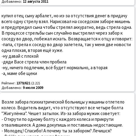
Добавлено:
12 августа 2011
купил отец сыну арбалет, но из-за отсутствия денег в придачу
всего одну стрелу взял. Нарисовал на соседском заборе мишень
и предупредил сына чтобы стрелял аккуратно, ведь стрела одна.
В процессе стрельбы сын случайно выстрелил через забор к
соседу во двор, побежал искать. Возвращается к отцу и говорит:
-папа, стрела к соседу во двор залетела, так у меня две новости
одна плохая, вторая ещё хуже.
-ну давай с плохой
-дяди Васе стрела член пробила
-ну, ничего подлечим, всё будет нормально, а вторая
-а, маме обе щеки
Рейтинг:
1379/621
(2.22)
Добавлено:
9 июля 2009
Возле забора психиатрической больницы у машины отлетело
колесо. Водитель видит, что отсутствуют все четыре болта
"Жигулёнка". Чешет затылок. Из-за забора мужик советует:
- Открути по одному болту с каждого колеса и прикрути
отвалившееся. А дома докупишь и поставишь недостающие.
- Молодец! Спасибо! А почему ты за забором? Лечишся?