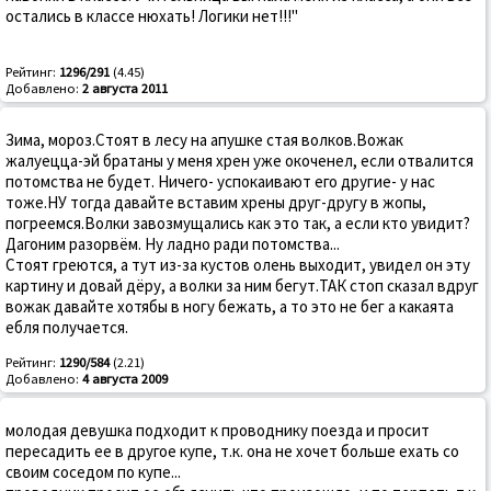
остались в классе нюхать! Логики нет!!!"
Рейтинг:
1296/291
(4.45)
Добавлено:
2 августа 2011
Зима, мороз.Стоят в лесу на апушке стая волков.Вожак
жалуецца-эй братаны у меня хрен уже окоченел, если отвалится
потомства не будет. Ничего- успокаивают его другие- у нас
тоже.НУ тогда давайте вставим хрены друг-другу в жопы,
погреемся.Волки завозмущались как это так, а если кто увидит?
Дагоним разорвём. Ну ладно ради потомства...
Стоят греются, а тут из-за кустов олень выходит, увидел он эту
картину и довай дёру, а волки за ним бегут.ТАК стоп сказал вдруг
вожак давайте хотябы в ногу бежать, а то это не бег а какаята
ебля получается.
Рейтинг:
1290/584
(2.21)
Добавлено:
4 августа 2009
молодая девушка подходит к проводнику поезда и просит
пересадить ее в другое купе, т.к. она не хочет больше ехать со
своим соседом по купе...