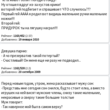
Ну отошел вдруг из-за кустов крики!
воторой гей подбегает и спрашивает ЧТО случилось???
Первый гей АААА я родил вот видишь маленькие ручки маленькие
ножки!!!
Второй гей:
ПРИДУРОК ты на лягушку насрал!!!
Рейтинг:
1163/452
(2.57)
Добавлено:
19 января 2010
Девушка парню:
- А чо презерватив такой потертый?
- Счастливый! Он меня еще ни разу не подводил...
Рейтинг:
1162/528
(2.2)
Добавлено:
20 октября 2009
Перед новым годом, утром, жена расказзывает мужу сон:
-Представь мне сегодня сон снился, будто стоит елка, а вместо
игрушек на ней висят мужские члены, снизу такие маленькие,
некрасивые а сверху такие большие толстые
Муж говорит:
-Так наверное мой был в самом верху?