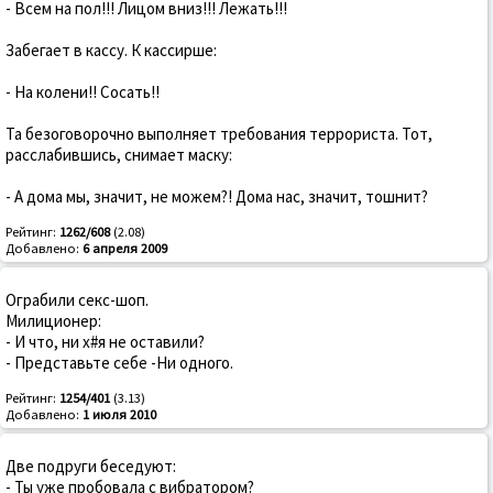
- Всем на пол!!! Лицом вниз!!! Лежать!!!
Забегает в кассу. К кассирше:
- На колени!! Сосать!!
Та безоговорочно выполняет требования террориста. Тот,
расслабившись, снимает маску:
- А дома мы, значит, не можем?! Дома нас, значит, тошнит?
Рейтинг:
1262/608
(2.08)
Добавлено:
6 апреля 2009
Ограбили секс-шоп.
Милиционер:
- И что, ни х#я не оставили?
- Представьте себе -Ни одного.
Рейтинг:
1254/401
(3.13)
Добавлено:
1 июля 2010
Две подруги беседуют:
- Ты уже пробовала с вибратором?