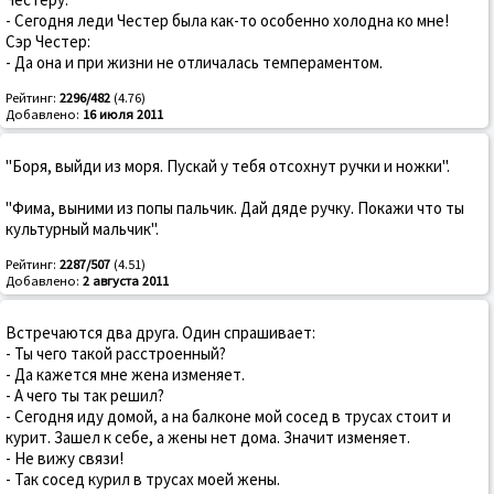
- Сегодня леди Честер была как-то особенно холодна ко мне!
Сэр Честер:
- Да она и при жизни не отличалась темпераментом.
Рейтинг:
2296/482
(4.76)
Добавлено:
16 июля 2011
"Боря, выйди из моря. Пускай у тебя отсохнут ручки и ножки".
"Фима, выними из попы пальчик. Дай дяде ручку. Покажи что ты
культурный мальчик".
Рейтинг:
2287/507
(4.51)
Добавлено:
2 августа 2011
Встречаются два друга. Один спрашивает:
- Ты чего такой расстроенный?
- Да кажется мне жена изменяет.
- А чего ты так решил?
- Сегодня иду домой, а на балконе мой сосед в трусах стоит и
курит. Зашел к себе, а жены нет дома. Значит изменяет.
- Не вижу связи!
- Так сосед курил в трусах моей жены.