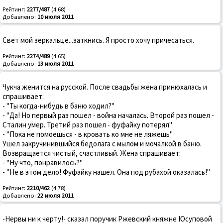
Рейтинг:
2277/487
(4.68)
Добавлено:
10 июля 2011
Свет мой зеркальце...заткнись. Я просто хочу причесаться.
Рейтинг:
2274/489
(4.65)
Добавлено:
13 июля 2011
Чукча женится на русской. После свадьбы жена принюхалась и
спрашивает:
- "Ты когда-нибудь в баню ходил?"
- "Да! Но первый раз пошел - война началась. Второй раз пошел -
Сталин умер. Третий раз пошел - фуфайку потерял"
- "Пока не помоешься - в кровать ко мне не ляжешь"
Ушел закручинившийся бедолага с мылом и мочалкой в баню.
Возвращается чистый, счастливый. Жена спрашивает:
- "Ну что, понравилось?"
- "Не в этом дело! Фуфайку нашел. Она под рубахой оказалась!"
Рейтинг:
2210/462
(4.78)
Добавлено:
22 июля 2011
-Нервы ни к черту!- сказал поручик Ржевский княжне Юсуповой