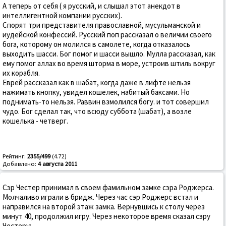
А теперь от себя ( я русский, и слышал этот анекдот в
интеллигентной компании русских).
Спорят три представителя православной, мусульманской и
иудейской конфессий. Русский поп рассказал о величии своего
бога, которому он молился в самолете, когда отказалось
выходить шасси. Бог помог и шасси вышло. Мулла рассказал, как
ему помог аллах во время шторма в море, устроив штиль вокруг
их корабля.
Еврей рассказал как в шабат, когда даже в лифте нельзя
нажимать кнопку, увидел кошелек, набитый баксами. Но
поднимать-то нельзя. Раввин взмолился богу. и тот совершил
чудо. Бог сделал так, что всюду суббота (шабат), а возле
кошелька - четверг.
Рейтинг:
2355/499
(4.72)
Добавлено:
4 августа 2011
Сэр Честер принимал в своем фамильном замке сэра Роджерса.
Молчаливо играли в бридж. Через час сэр Роджерс встал и
направился на второй этаж замка. Вернувшись к столу через
минут 40, продолжил игру. Через некоторое время сказал сэру
Честеру: