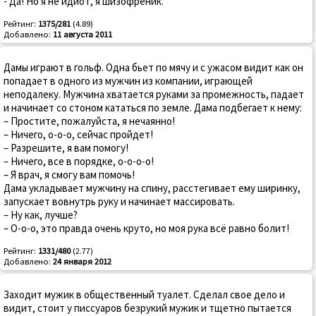
- Да! Но я не идиот, я шизофреник.
Рейтинг:
1375/281
(4.89)
Добавлено:
11 августа 2011
Дамы играют в гольф. Одна бьет по мячу и с ужасом видит как он
попадает в одного из мужчин из компании, играющей
неподалеку. Мужчина хватается руками за промежность, падает
и начинает со стоном кататься по земле. Дама подбегает к нему:
– Простите, пожалуйста, я нечаянно!
– Ничего, о-о-о, сейчас пройдет!
– Разрешите, я вам помогу!
– Ничего, все в порядке, о-о-о-о!
– Я врач, я смогу вам помочь!
Дама укладывает мужчину на спину, расстегивает ему ширинку,
запускает вовнутрь руку и начинает массировать.
– Ну как, лучше?
– О-о-о, это правда очень круто, но моя рука всё равно болит!
Рейтинг:
1331/480
(2.77)
Добавлено:
24 января 2012
Заходит мужик в общественный туалет. Сделал свое дело и
видит, стоит у писсуаров безрукий мужик и тщетно пытается