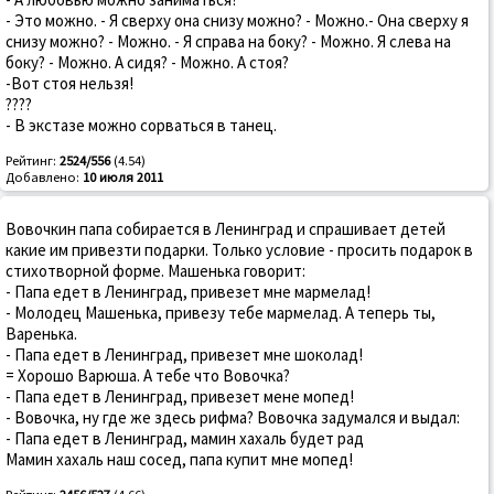
- Это можно. - Я сверху она снизу можно? - Можно.- Она сверху я
снизу можно? - Можно. - Я справа на боку? - Можно. Я слева на
боку? - Можно. А сидя? - Можно. А стоя?
-Вот стоя нельзя!
????
- В экстазе можно сорваться в танец.
Рейтинг:
2524/556
(4.54)
Добавлено:
10 июля 2011
Вовочкин папа собирается в Ленинград и спрашивает детей
какие им привезти подарки. Только условие - просить подарок в
стихотворной форме. Машенька говорит:
- Папа едет в Ленинград, привезет мне мармелад!
- Молодец Машенька, привезу тебе мармелад. А теперь ты,
Варенька.
- Папа едет в Ленинград, привезет мне шоколад!
= Хорошо Варюша. А тебе что Вовочка?
- Папа едет в Ленинград, привезет мене мопед!
- Вовочка, ну где же здесь рифма? Вовочка задумался и выдал:
- Папа едет в Ленинград, мамин хахаль будет рад
Мамин хахаль наш сосед, папа купит мне мопед!