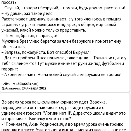
поссать.
– Слушай, – говорит безрукий, – помоги, будь другом, расстегни!
– Ну давай, раз такое дело.
Расстегивает ширинку, вынимает, а у того член весь в прыщах,
страшных угрях и гноящихся волдырях, в общем, вид самый
ужасный, какой можно только представить.
– Помоги, братан, направь, а?
Мужчина брезгливо берется за член безрукого и помогает ему
облегчиться.
– Заправь, пожалуйста. Вот спасибо! Выручил!
– Да нет проблем. Я все понимаю, такое дело… Только вот, что у
тебя с членом-то? Тут мужик вынимает руки из-под футболки и
говорит:
– А хрен его знает. Но на всякий случай я его руками не трогаю!
Рейтинг:
1303/648
(2.01)
Добавлено:
24 января 2012
Во время урока по школьному коридору идет Вовочка,
периодически останавливается, разводит руками и с
удивлением говорит: "Логики нет!!!". Директор школы видит это
и спрашивает Вовочку о чем это он?
- "Понимаете, Аким Родионович, я во время урока очень громко
навонял в классе. Учительница выгнала меня из класса, а они все