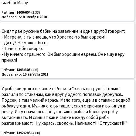
выебал Машу
Рейтинг:
1406/604
(2.33)
Добавлено:
8 ноября 2010
Сидят две русские бабки на завалинке и одна другой говорит:
- Матрена, а ты знаешь, что Христос-то был евреем!
- Да ну? Не может быть.
- Точно тебе говорю.
- Ну ничего страшного. Он был хорошим евреем. Он нашу веру
принял!
Рейтинг:
1393/303
(4.6)
Добавлено:
16 августа 2011
У рыбаков долго не клюёт. Решили "взять на грудь". Только
разлили по стаканам, как вдруг у одного поплавок дернулся..
Подсек, а там мелкий карась. Мало того, еще и в стакан с водкой
рыбаку угодил. Мужик его вытащил, снял с крючка и выкинул в
речку. И тут началось - не успевают рыбаки большую рыбу
вытаскивать. И слышат как в садке между собой рыбы
разговаривают: "Ну карась, сволочь. Наливают!!! Отпускают!!!"
Рейтинг:
1392/285
(4.88)