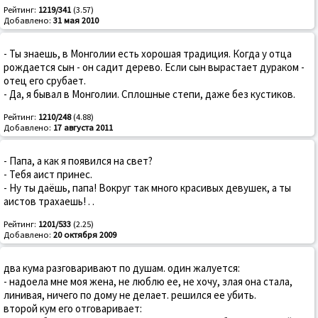
Рейтинг:
1219/341
(3.57)
Добавлено:
31 мая 2010
- Ты знаешь, в Монголии есть хорошая традиция. Когда у отца
рождается сын - он садит дерево. Если сын вырастает дураком -
отец его срубает.
- Да, я бывал в Монголии. Сплошные степи, даже без кустиков.
Рейтинг:
1210/248
(4.88)
Добавлено:
17 августа 2011
- Папа, а как я появился на свет?
- Тебя аист принес.
- Ну ты даёшь, папа! Вокруг так много красивых девушек, а ты
аистов трахаешь! . .
Рейтинг:
1201/533
(2.25)
Добавлено:
20 октября 2009
два кума разговаривают по душам. один жалуется:
- надоела мне моя жена, не люблю ее, не хочу, злая она стала,
линивая, ничего по дому не делает. решился ее убить.
второй кум его отговаривает: