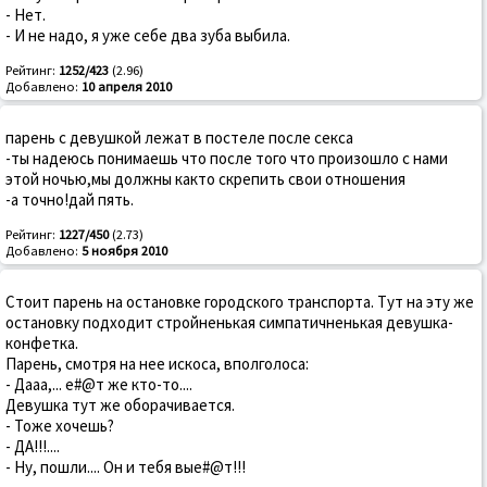
- Нет.
- И не надо, я уже себе два зуба выбила.
Рейтинг:
1252/423
(2.96)
Добавлено:
10 апреля 2010
парень с девушкой лежат в постеле после секса
-ты надеюсь понимаешь что после того что произошло с нами
этой ночью,мы должны както скрепить свои отношения
-а точно!дай пять.
Рейтинг:
1227/450
(2.73)
Добавлено:
5 ноября 2010
Стоит парень на остановке городского транспорта. Тут на эту же
остановку подходит стройненькая симпатичненькая девушка-
конфетка.
Парень, смотря на нее искоса, вполголоса:
- Дааа,... е#@т же кто-то....
Девушка тут же оборачивается.
- Тоже хочешь?
- ДА!!!....
- Ну, пошли.... Он и тебя вые#@т!!!