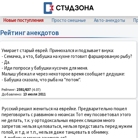
Новые поступления
Просто смешные
Авто-анекдоты
Пр
Рейтинг анекдотов
Умирает старый еврей. Принюхался и подзывает внука:
- Семачка, а что, бабушка на кухне готовит фаршированую рыбу?
- Да.
- Иди попроси у бабушки кусочек для меня.
Малыш убежал и через некоторое время сообщает дедушке:
- Бабушка сказала, что рыба на "потом".
Рейтинг:
2591/637
(4.07)
Добавлено:
13 июля 2011
Русский решил жениться на еврейке. Предварительно пошел
переговорить с раввином о нюансах Тот ему посоветовал этого
не делать, т.к. у ортодоксальных евреек слишком много
запретов: нельзя целоваться, нельзя представать перед мужем
голой, и т.д. и т.п., нельзя даже танцевать в обнимку.
- А любовью можно заниматься?