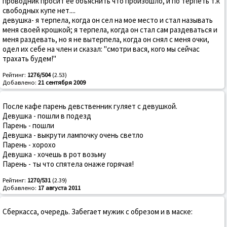
проводник просит ее объяснить что произошло, и по терпеть т.к
свободных купе нет....
девушка- я терпела, когда он сел на мое место и стал называть
меня своей крошкой; я терпела, когда он стал сам раздеваться и
меня раздевать, но я не вытерпела, когда он снял с меня очки,
одел их себе на член и сказал: "смотри вася, кого мы сейчас
трахать будем!"
Рейтинг:
1276/504
(2.53)
Добавлено:
21 сентября 2009
После кафе парень девственник гуляет с девушкой.
Девушка - пошли в подезд
Парень - пошли
Девушка - выкрути лампочку очень светло
Парень - хорохо
Девушка - хочешь в рот возьму
Парень - ты что спятела онаже горячая!
Рейтинг:
1270/531
(2.39)
Добавлено:
17 августа 2011
Сберкасса, очередь. Забегает мужик с обрезом и в маске: