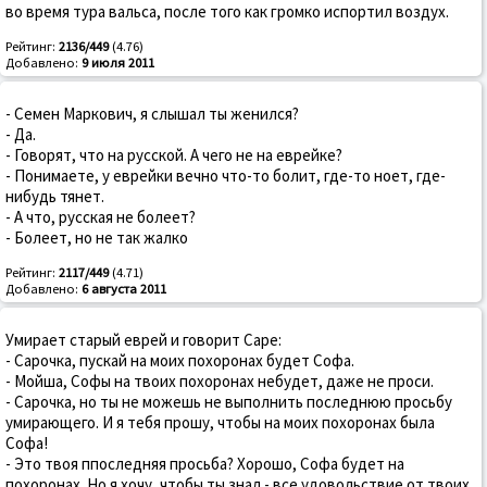
во время тура вальса, после того как громко испортил воздух.
Рейтинг:
2136/449
(4.76)
Добавлено:
9 июля 2011
- Семен Маркович, я слышал ты женился?
- Да.
- Говорят, что на русской. А чего не на еврейке?
- Понимаете, у еврейки вечно что-то болит, где-то ноет, где-
нибудь тянет.
- А что, русская не болеет?
- Болеет, но не так жалко
Рейтинг:
2117/449
(4.71)
Добавлено:
6 августа 2011
Умирает старый еврей и говорит Саре:
- Сарочка, пускай на моих похоронах будет Софа.
- Мойша, Софы на твоих похоронах небудет, даже не проси.
- Сарочка, но ты не можешь не выполнить последнюю просьбу
умирающего. И я тебя прошу, чтобы на моих похоронах была
Софа!
- Это твоя ппоследняя просьба? Хорошо, Софа будет на
похоронах. Но я хочу, чтобы ты знал - все удовольствие от твоих