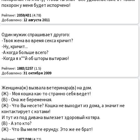
похорон у меня будет испорчено!
Рейтинг:
2059/431
(4.78)
Добавлено:
12 августа 2011
Один мужик спрашивает другого:
-Твоя жена во время секса кричит?
-Ну, кричит...
-А когда больше всего?
-Когда я х""й об шторы вытираю!
Рейтинг:
1883/1257
(1.5)
Добавлено:
31 октября 2009
Женщина(ж) вызвала ветеринара(в) на дом.
(Ж) - Моя кошка как-то странно себя ведет!
(В) - Она же беременная.
(Ж) - Что Вы несете? Кошка не выходит из дома, а значит не
контактирует с котами!
И тут из под дивана вылезает здоровый котяра.
(В) - А это кто?
(Ж) - Что Вы мелете ерунду. Это же ее брат!
Рейтинг:
1877/398
(4.72)