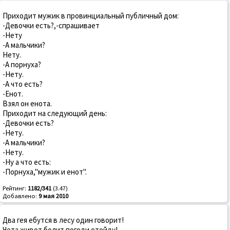
Приходит мужик в провинциальный публичный дом:
-Девочки есть?,-спрашивает
-Нету
-А мальчики?
Нету.
-А порнуха?
-Нету.
-А что есть?
-Енот.
Взял он енота.
Приходит на следующий день:
-Девочки есть?
-Нету.
-А мальчики?
-Нету.
-Ну а что есть:
-Порнуха,"мужик и енот".
Рейтинг:
1182/341
(3.47)
Добавлено:
9 мая 2010
Два гея ебутся в лесу один говорит!
Чета живот болит погоди отойду!