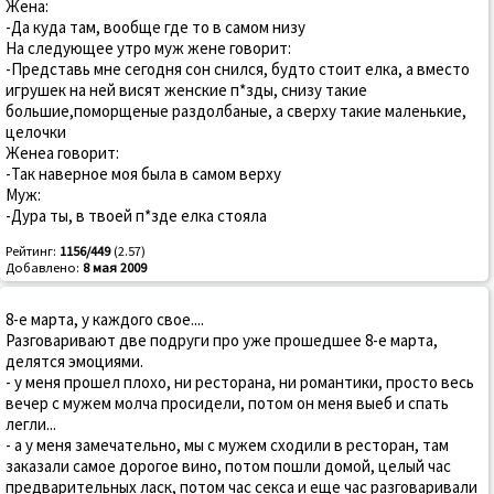
Жена:
-Да куда там, вообще где то в самом низу
На следующее утро муж жене говорит:
-Представь мне сегодня сон снился, будто стоит елка, а вместо
игрушек на ней висят женские п*зды, снизу такие
большие,поморщеные раздолбаные, а сверху такие маленькие,
целочки
Женеа говорит:
-Так наверное моя была в самом верху
Муж:
-Дура ты, в твоей п*зде елка стояла
Рейтинг:
1156/449
(2.57)
Добавлено:
8 мая 2009
8-е марта, у каждого свое....
Разговаривают две подруги про уже прошедшее 8-е марта,
делятся эмоциями.
- у меня прошел плохо, ни ресторана, ни романтики, просто весь
вечер с мужем молча просидели, потом он меня выеб и спать
легли...
- а у меня замечательно, мы с мужем сходили в ресторан, там
заказали самое дорогое вино, потом пошли домой, целый час
предварительных ласк, потом час секса и еще час разговаривали