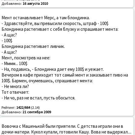
Добавлено:
16 августа 2010
Мент останавливает Мерс, а там блондинка.
- Здравствуйте, вы превысили скорость, штраф - 100$
Блондинка растегивает с себя блузку и спрашивает мента:
- А щас?
- 100$
Блондинка растегивает ливчик.
- А щас?
Мент, посмотрев на нее:
- Мммм... 100$
- На, подавись, - Блондинка дает ему 100$ и уежает.
Вечером в кафе приходит тот самый мент и заказывает пиво на
100$. Бармен, очумевшись, спрашивает мента:
- Не многа ли?
Тот отвечает:
- Ни чо, раз не встал, пусть обосытся.
Рейтинг:
1422/664
(2.14)
Добавлено:
21 сентября 2009
Вовочка с Машенькой были приятели. С детства играли они в
дочки-матери. Кукол купали, готовили Кашу. Вова не выдержал....