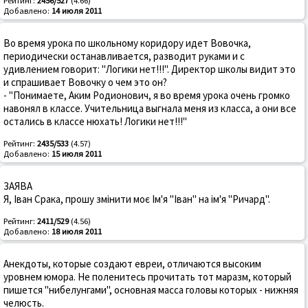
Рейтинг:
2456/527
(4.66)
Добавлено:
14 июля 2011
Во время урока по школьному коридору идет Вовочка,
периодически останавливается, разводит руками и с
удивлением говорит: "Логики нет!!!". Директор школы видит это
и спрашивает Вовочку о чем это он?
- "Понимаете, Аким Родионович, я во время урока очень громко
навонял в классе. Учительница выгнала меня из класса, а они все
остались в классе нюхать! Логики нет!!!"
Рейтинг:
2435/533
(4.57)
Добавлено:
15 июля 2011
ЗАЯВА
Я, Іван Срака, прошу змінити моє Ім'я "Іван" на ім'я "Ричард".
Рейтинг:
2411/529
(4.56)
Добавлено:
18 июля 2011
Анекдоты, которые создают евреи, отличаются высоким
уровнем юмора. Не поленитесь прочитать тот маразм, который
пишется "нибелунгами", основная масса головы которых - нижняя
челюсть.