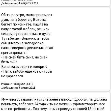
Добавлено:
4 августа 2011
Обычное утро, мама принимает
душ, папа бреется, Вовочка
бегает по комнате. Нашла на
папу с мамой любовь, решили
сексом с утра заняться в душе.
Тут вбегает Вовочка, и чтобы
сын ничего не заподозрил,
папа, совершая движения, стал
приговаривать:
- Не смей бить сына, не смей
бить сына.
Вовочка смотрит и говорит:
- Папа, вы%би еще кота, чтобы
не царапался.
Рейтинг:
1688/542
(3.11)
Добавлено:
7 июля 2011
Мужчина оставляет на столе жене записку: "Дорогая, ты должна
понимать, тебе уже 54 года и ты не можешь удовлетворить все
мои потребности... Поэтому ночь я проведу со своей 18-летней