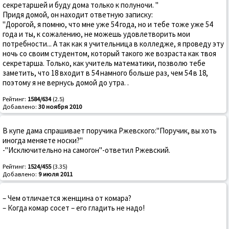
секретаршей и буду дома только к полуночи. "
Придя домой, он находит ответную записку:
"Дорогой, я помню, что мне уже 54 года, но и тебе тоже уже 54
года и ты, к сожалению, не можешь удовлетворить мои
потребности... А так как я учительница в колледже, я проведу эту
ночь со своим студентом, который такого же возраста как твоя
секретарша. Только, как учитель математики, позволю тебе
заметить, что 18 входит в 54 намного больше раз, чем 54 в 18,
поэтому я не вернусь домой до утра. .
Рейтинг:
1584/634
(2.5)
Добавлено:
30 ноября 2010
В купе дама спрашивает поручика Ржевского:"Поручик, вы хоть
иногда меняете носки?"
-"Исключительно на самогон"-ответил Ржевский.
Рейтинг:
1524/455
(3.35)
Добавлено:
9 июля 2011
– Чем отличается женщина от комара?
– Когда комар сосет – его гладить не надо!