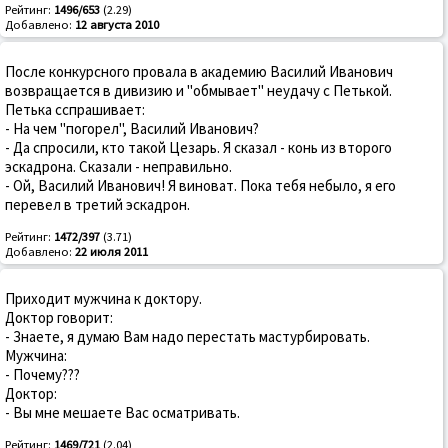
Рейтинг:
1496/653
(2.29)
Добавлено:
12 августа 2010
После конкурсного провала в академию Василий Иванович
возвращается в дивизию и "обмывает" неудачу с Петькой.
Петька сспрашивает:
- На чем "погорел", Василий Иванович?
- Да спросили, кто такой Цезарь. Я сказал - конь из второго
эскадрона. Сказали - неправильно.
- Ой, Василий Иванович! Я виноват. Пока тебя небыло, я его
перевел в третий эскадрон.
Рейтинг:
1472/397
(3.71)
Добавлено:
22 июля 2011
Приходит мужчина к доктору.
Доктор говорит:
- Знаете, я думаю Вам надо перестать мастурбировать.
Мужчина:
- Почему???
Доктор:
- Вы мне мешаете Вас осматривать.
Рейтинг:
1469/721
(2.04)