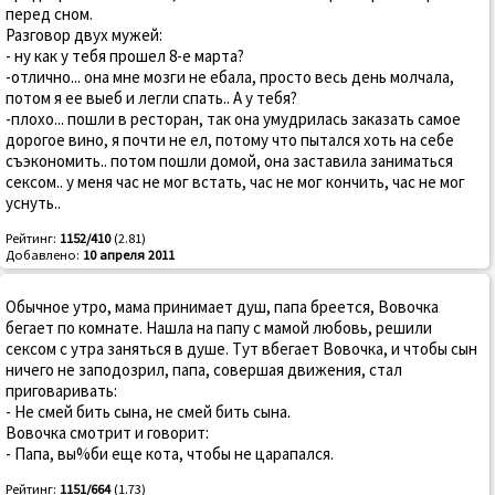
перед сном.
Разговор двух мужей:
- ну как у тебя прошел 8-е марта?
-отлично... она мне мозги не ебала, просто весь день молчала,
потом я ее выеб и легли спать.. А у тебя?
-плохо... пошли в ресторан, так она умудрилась заказать самое
дорогое вино, я почти не ел, потому что пытался хоть на себе
съэкономить.. потом пошли домой, она заставила заниматься
сексом.. у меня час не мог встать, час не мог кончить, час не мог
уснуть..
Рейтинг:
1152/410
(2.81)
Добавлено:
10 апреля 2011
Обычное утро, мама принимает душ, папа бреется, Вовочка
бегает по комнате. Нашла на папу с мамой любовь, решили
сексом с утра заняться в душе. Тут вбегает Вовочка, и чтобы сын
ничего не заподозрил, папа, совершая движения, стал
приговаривать:
- Не смей бить сына, не смей бить сына.
Вовочка смотрит и говорит:
- Папа, вы%би еще кота, чтобы не царапался.
Рейтинг:
1151/664
(1.73)