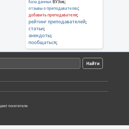
база данных
ВУЗов;
отзывы о преподавателях
;
добавить преподавателя
;
рейтинг преподавателей
;
статьи
;
анекдоты
;
пообщаться
;
щают посетители