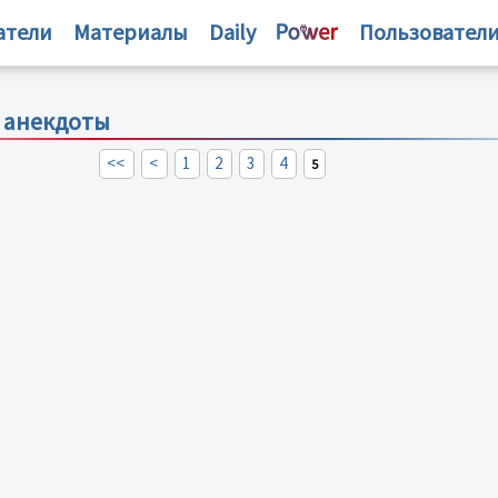
атели
Материалы
Daily
Пользовател
- анекдоты
<<
<
1
2
3
4
5