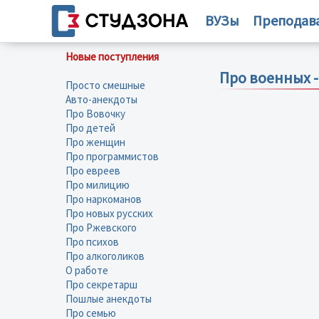
ВУЗы
Преподав
Новые поступления
Про военных 
Просто смешные
Авто-анекдоты
Про Вовочку
Про детей
Про женщин
Про программистов
Про евреев
Про милицию
Про наркоманов
Про новых русских
Про Ржевского
Про психов
Про алкоголиков
О работе
Про секретарш
Пошлые анекдоты
Про семью