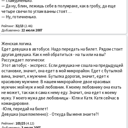
— Гламурненько.
— Да ну, блин, лежишь себе в полумраке, как в гробу, да еще
четыре свечи по углам ванны стоят…
— Ну, готичненько.
Рейтинг:
32/13
(2.46)
Добавлено:
22 июля 2007
Женская логика.
Едет девушка в автобусе. Надо передать на билет. Рядом стоит
другая девушка. Как к ней обратиться - на ты или на вы?
Рассуждает логически:
Этот автобус - экспресс. Если девушка не сошла на предыдущей
остановке, значит, она едет в мой микрорайон. Едет с бутылкой
вина, значит, к мужчине. Бутылка дорогая, значит, едет к
красивому мужчине. В нашем микрорайоне двое красивых
мужчин: мой муж и мой любовник. К моему любовнику она ехать
не может, так как я сама к нему еду. Значит, она едет к моему
мужу. У моего мужа две любовницы - Юля и Катя. Катя сейчас в
командировке.
-Юля, передай на билет!
Девушка (ошеломленно): - Откуда Вы меня знаете?!
Рейтинг:
103/25
(4.12)
Добавлено:
3 июля 2007