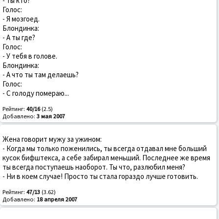
- Ты кто?
Голос:
- Я мозгоед.
Блондинка:
- А ты где?
Голос:
- У тебя в голове.
Блондинка:
- А что ты там делаешь?
Голос:
- С голоду помераю...
Рейтинг:
40/16
(2.5)
Добавлено:
3 мая 2007
Жена говорит мужу за ужином:
- Когда мы только поженились, ты всегда отдавал мне больший
кусок бифштекса, а себе забирал меньший. Последнее же время
ты всегда поступаешь наоборот. Ты что, разлюбил меня?
- Ни в коем случае! Просто ты стала гораздо лучше готовить.
Рейтинг:
47/13
(3.62)
Добавлено:
18 апреля 2007