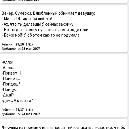
Вечер. Сумерки. Влюбленный обнимает девушку:
- Милая! Я так тебя люблю!
- Ах, что ты делаешь! Я сейчас закричу!
- Но тогда нас могут услышать твои родители.
- Боже мой! Я об этом как-то не подумала.
Рейтинг:
29/16
(1.81)
Добавлено:
25 мая 2007
-Алло!
-Алло...
-Привет!!!
-Привет...
-Придеш?
-Приду...
-Даш!?
-Дам... А кто это?
Рейтинг:
24/17
(1.41)
Добавлено:
24 мая 2007
Девушка на приеме у врача просит ей выписать лекарство, чтобы