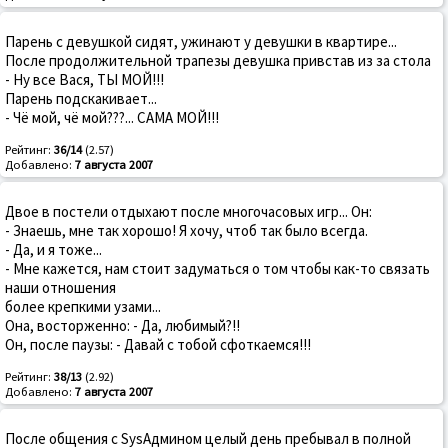
Парень с девушкой сидят, ужинают у девушки в квартире...
После продолжительной трапезы девушка привстав из за стола
- Ну все Вася, ТЫ МОЙ!!!
Парень подскакивает...
- Чё мой, чё мой???... САМА МОЙ!!!
Рейтинг:
36/14
(2.57)
Добавлено:
7 августа 2007
Двое в постели отдыхают после многочасовых игр... Он:
- Знаешь, мне так хорошо! Я хочу, чтоб так было всегда.
- Да, и я тоже...
- Мне кажется, нам стоит задуматься о том чтобы как-то связать
наши отношения
более крепкими узами...
Она, восторженно: - Да, любимый?!!
Он, после паузы: - Давай с тобой сфоткаемся!!!
Рейтинг:
38/13
(2.92)
Добавлено:
7 августа 2007
После общения с SysАдмином целый день пребывал в полной