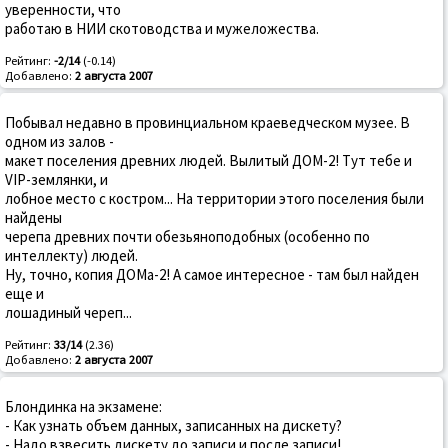
уверенности, что
работаю в НИИ скотоводства и мужеложества.
Рейтинг:
-2/14
(-0.14)
Добавлено:
2 августа 2007
Побывал недавно в провинциальном краеведческом музее. В
одном из залов -
макет поселения древних людей. Вылитый ДОМ-2! Тут тебе и
VIP-землянки, и
лобное место с костром... На территории этого поселения были
найдены
черепа древних почти обезьяноподобных (особенно по
интеллекту) людей.
Ну, точно, копия ДОМа-2! А самое интересное - там был найден
еще и
лошадиный череп...
Рейтинг:
33/14
(2.36)
Добавлено:
2 августа 2007
Блондинка на экзамене:
- Как узнать объем данных, записанных на дискету?
- Надо взвесить дискету до записи и после записи!