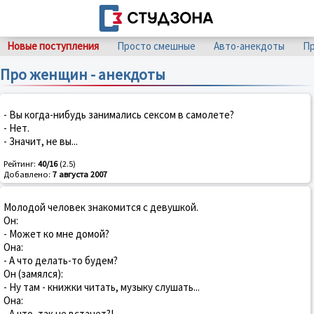
Новые поступления
Просто смешные
Авто-анекдоты
Пр
Про женщин - анекдоты
- Вы когда-нибудь занимались сексом в самолете?
- Нет.
- Значит, не вы...
Рейтинг:
40/16
(2.5)
Добавлено:
7 августа 2007
Молодой человек знакомится с девушкой.
Он:
- Может ко мне домой?
Она:
- А что делать-то будем?
Он (замялся):
- Hу там - книжки читать, музыку слушать...
Она:
- А что, так не встанет?!