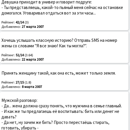
Девушка приходит в универ и говорит подруге:
- Ты представляешь, какой-то пьяный меня сейчас на остановке
домогался. Уговаривал отдаться вот за эти часы...
Рейтинг:
42/14
(3)
Добавлено:
27 марта 2007
Хочешь услышать классную историю? Отправь SMS на номер
жены со словами "Я все знаю! Как ты могла?".
Рейтинг:
51/14
(3.64)
Добавлено:
22 марта 2007
Принять женщину такой, как она есть, может только земля.
Рейтинг:
27/15
(1.8)
Добавлено:
8 марта 2007
Мужской разговор:
- Да... жена должна сразу понять, что мужчина в семье главный.
- И как же ты предлагаешь её воспитывать: бить или денег не
давать?
- Да нет, ну зачем же бить? Просто перестаёшь стирать,
готовить, убирать -