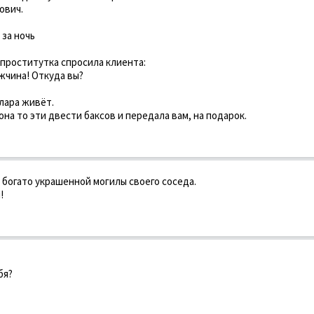
ович.
 за ночь
проститутка спросила клиента:
ужчина! Откуда вы?
Клара живёт.
она то эти двести баксов и передала вам, на подарок.
 богато украшенной могилы своего соседа.
!
бя?