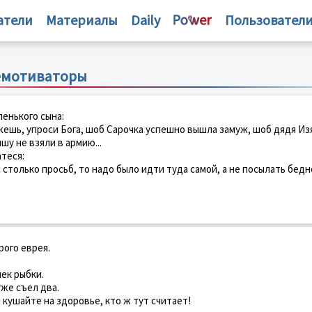
атели
Материалы
Daily
Пользовател
емотиваторы
енького сына:
жешь, упроси Бога, шоб Сарочка успешно вышла замуж, шоб дядя Из
у не взяли в армию...
теся:
с столько просьб, то надо было идти туда самой, а не посылать бедн
рого еврея.
ек рыбки.
уже съел два.
ы кушайте на здоровье, кто ж тут считает!