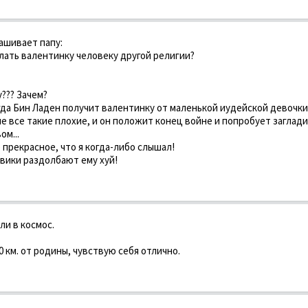
ашивает папу:
ослать валентинку человеку другой религии?
у??? Зачем?
огда Бин Ладен получит валентинку от маленькой иудейской девочки
не все такие плохие, и он положит конец войне и попробует заглад
м...
е прекрасное, что я когда-либо слышал!
оевики раздолбают ему хуй!
ли в космос.
0 км. от родины, чувствую себя отлично.