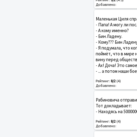
Добавлено:
Маленькая Циля спр
- Папа! А могу ли п
- А кому именно?
- Бин Ладену.
- Кому??? Бин Ладен
- Я подумала, что к
поймёт, что в мире 
вину перед общество
- Ах! Доча! Это само
- ... а потом наши б
Рейтинг:
8/2
(4)
Добавлено:
Рабиновича отправи
Тот докладывает:
- Находясь на 500000
Рейтинг:
8/2
(4)
Добавлено: