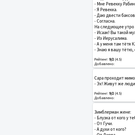
- Мне Ревекку Рабин
- Я Ревекка.
- Даю двести баксов
- Согласна.
На следующее утро 
- Исаак! Вы такой м
- Из Иерусалима.
- А у меня там тётя 
- Знаю я вашу тётю, 
Рейтинг:
9/2
(4.5)
Добавлено:
Сара проходит мимо
- Эх! Живут же люди
Рейтинг:
9/2
(4.5)
Добавлено:
Зимблерман жене:
- Блузка от кого у те
- От Гучи.
- А духи от кого?
- От Диора.