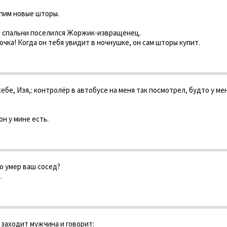
упим новые шторы.
й спальни поселился Жоржик-извращенец.
очка! Когда он тебя увидит в ночнушке, он сам шторы купит.
себе, Изя,: контролёр в автобусе на меня так посмотрел, будто у ме
он у мине есть.
го умер ваш сосед?
.
 заходит мужчина и говорит: