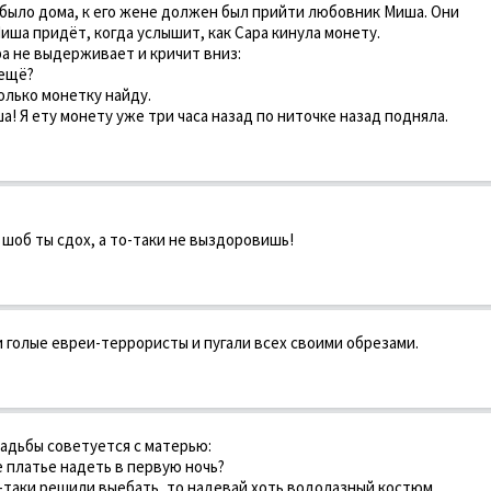
 было дома, к его жене должен был прийти любовник Миша. Они
иша придёт, когда услышит, как Сара кинула монету.
ра не выдерживает и кричит вниз:
 ещё?
Только монетку найду.
а! Я ету монету уже три часа назад по ниточке назад подняла.
, шоб ты сдох, а то-таки не выздоровишь!
 голые евреи-террористы и пугали всех своими обрезами.
вадьбы советуется с матерью:
е платье надеть в первую ночь?
я-таки решили выебать, то надевай хоть водолазный костюм.