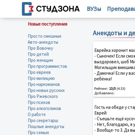
ВУЗы
Преподав
Новые поступления
Анекдоты и д
Просто смешные
Авто-анекдоты
Про Вовочку
Еврейка хоронит мал
Про детей
- Сыночек! Если смо
Про женщин
выздоровел, шоб Миш
Про программистов
Могильщик вмешива
Про евреев
- Дамочка! Если у ва
Про милицию
ребёнка!
Про наркоманов
Рейтинг:
13/3
(4.33)
Про новых русских
Добавлено:
Про Ржевского
Про психов
Гость на обеде у ста
Про алкоголиков
Еврей:
О работе
- Съешьте ещё кусоч
Про секретарш
- Нет, благодарю, я 
Пошлые анекдоты
- Вообще-то 3. Да в
Про семью