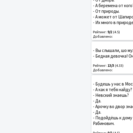
- А беремена от кого
- От природы.
- А может от Шапир
- Их много в природе
Рейтинг:
9/2
(4.5)
Добавлено:
- Вы слышали, шо м
- Бедная девочка! О
Рейтинг:
13/3
(4.33)
Добавлено:
- Будешь у нас в Мос
- А как я тебя найду?
- Невский знаешь?
- Да.
- Арочку во двор зн
- Да.
- Подойдёшь к дому 
Рабинович.
Рейтинг:
9/2
(4.5)