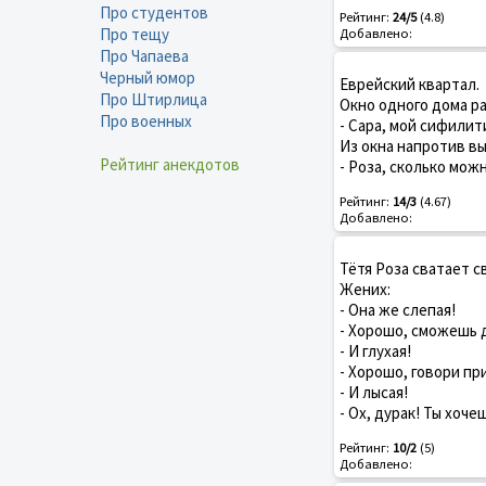
Про студентов
Рейтинг:
24/5
(4.8)
Про тещу
Добавлено:
Про Чапаева
Черный юмор
Еврейский квартал.
Про Штирлица
Окно одного дома р
Про военных
- Сара, мой сифилити
Из окна напротив в
Рейтинг анекдотов
- Роза, сколько мож
Рейтинг:
14/3
(4.67)
Добавлено:
Тётя Роза сватает с
Жених:
- Она же слепая!
- Хорошо, сможешь д
- И глухая!
- Хорошо, говори пр
- И лысая!
- Ох, дурак! Ты хоч
Рейтинг:
10/2
(5)
Добавлено: