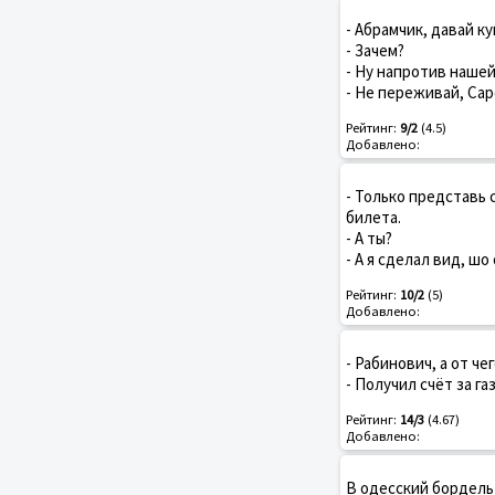
- Абрамчик, давай к
- Зачем?
- Ну напротив наше
- Не переживай, Сар
Рейтинг:
9/2
(4.5)
Добавлено:
- Только представь 
билета.
- А ты?
- А я сделал вид, шо 
Рейтинг:
10/2
(5)
Добавлено:
- Рабинович, а от че
- Получил счёт за газ
Рейтинг:
14/3
(4.67)
Добавлено:
В одесский бордель