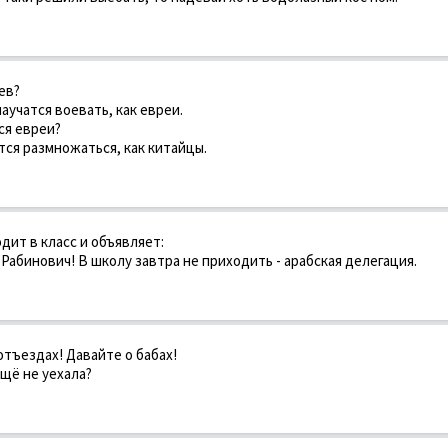
ев?
научатся воевать, как евреи.
ся евреи?
атся размножаться, как китайцы.
ит в класс и объявляет:
 Рабинович! В школу завтра не приходить - арабская делегация.
 отъездах! Давайте о бабах!
ещё не уехала?