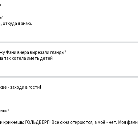
?
о?
, откуда я знаю.
ужу Фани вчера вырезали гланды?
на так хотела иметь детей.
кве - заходи в гости!
аешь?
и крикнешь: ГОЛЬДБЕРГ! Все окна откроются, а моё - нет. Моя фами