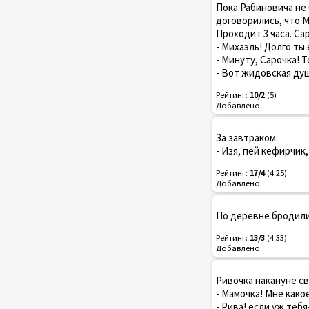
Пока Рабиновича не
договорились, что М
Проходит 3 часа. Са
- Михаэль! Долго ты
- Минуту, Сарочка! 
- Вот жидовская душ
Рейтинг:
10/2
(5)
Добавлено:
За завтраком:
- Изя, пей кефирчик
Рейтинг:
17/4
(4.25)
Добавлено:
По деревне бродили
Рейтинг:
13/3
(4.33)
Добавлено:
Ривочка накануне с
- Мамочка! Мне како
- Рива! если уж теб