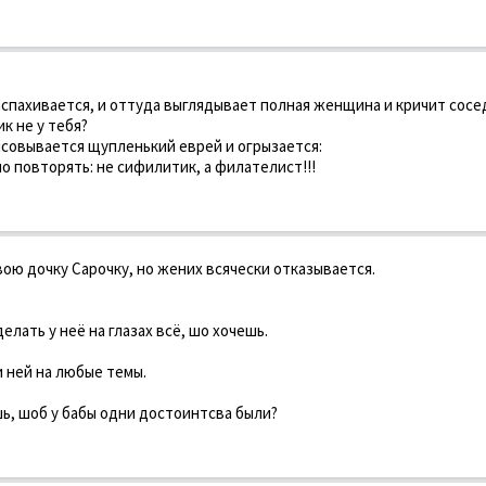
аспахивается, и оттуда выглядывает полная женщина и кричит сосе
к не у тебя?
ысовывается щупленький еврей и огрызается:
но повторять: не сифилитик, а филателист!!!
вою дочку Сарочку, но жених всячески отказывается.
елать у неё на глазах всё, шо хочешь.
и ней на любые темы.
ешь, шоб у бабы одни достоинтсва были?