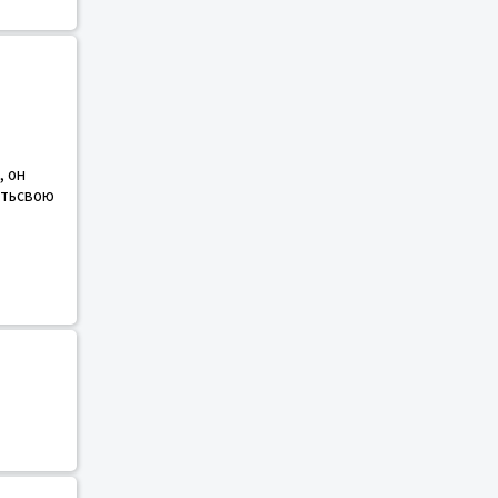
, он
итьсвою