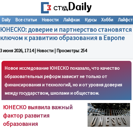
Daily
Все статьи
Новости
Лайфхак
Курсы
Хобби
Лайфст
ЮНЕСКО: доверие и партнерство становятся
ключом к развитию образования в Европе
3 июня 2026, 17:14
| Новости | Просмотры:
254
Новое исследование ЮНЕСКО показало, что качество
образовательных реформ зависит не только от
финансирования и технологий, но и от уровня доверия
между государством, школами и обществом.
ЮНЕСКО выявила важный
фактор развития
образования