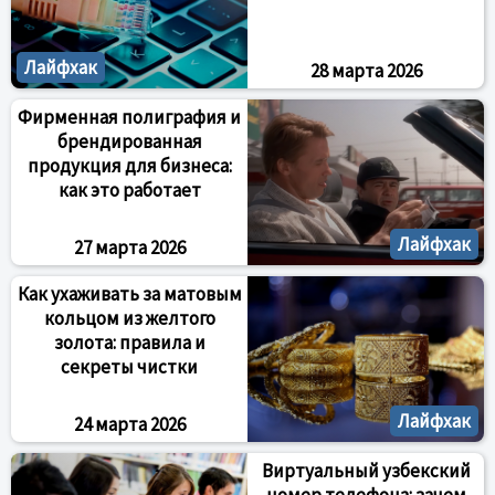
Лайфхак
28 марта 2026
Фирменная полиграфия и
брендированная
продукция для бизнеса:
как это работает
Лайфхак
27 марта 2026
Как ухаживать за матовым
кольцом из желтого
золота: правила и
секреты чистки
Лайфхак
24 марта 2026
Виртуальный узбекский