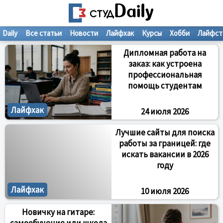
Daily
Все статьи
Новости
Лайфхак
Курсы
Хобби
Лайфст
Дипломная работа на
заказ: как устроена
профессиональная
помощь студентам
Лайфхак
24 июля 2026
Лучшие сайты для поиска
работы за границей: где
искать вакансии в 2026
году
Лайфхак
10 июля 2026
Новичку на гитаре: