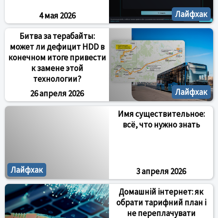
Лайфхак
4 мая 2026
Битва за терабайты:
может ли дефицит HDD в
конечном итоге привести
к замене этой
технологии?
Лайфхак
26 апреля 2026
Имя существительное:
всё, что нужно знать
Лайфхак
3 апреля 2026
Домашній інтернет: як
обрати тарифний план і
не переплачувати