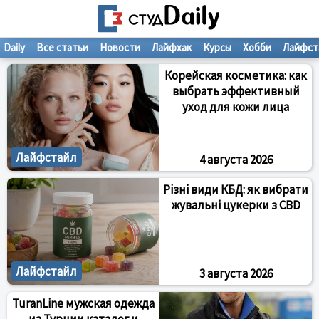
Daily
Все статьи
Новости
Лайфхак
Курсы
Хобби
Лайфст
Корейская косметика: как
выбрать эффективный
уход для кожи лица
Лайфстайл
4 августа 2026
Різні види КБД: як вибрати
жувальні цукерки з CBD
Лайфстайл
3 августа 2026
TuranLine мужская одежда