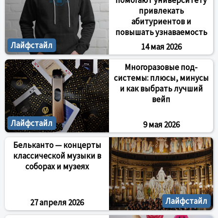
помогают университету
привлекать
абитуриентов и
повышать узнаваемость
Лайфстайл
14 мая 2026
Многоразовые под-
системы: плюсы, минусы
и как выбрать лучший
вейп
Лайфстайл
9 мая 2026
Бельканто — концерты
классической музыки в
соборах и музеях
Лайфстайл
27 апреля 2026