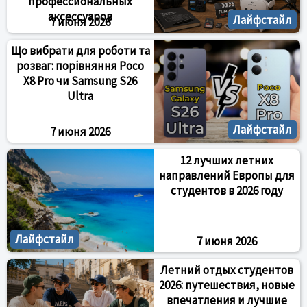
профессиональных
аксессуаров
Лайфстайл
7 июня 2026
Що вибрати для роботи та
розваг: порівняння Poco
X8 Pro чи Samsung S26
Ultra
Лайфстайл
7 июня 2026
12 лучших летних
направлений Европы для
студентов в 2026 году
Лайфстайл
7 июня 2026
Летний отдых студентов
2026: путешествия, новые
впечатления и лучшие