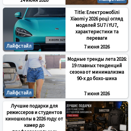
14 июня 2026
Title: Електромобілі
Xiaomi у 2026 році: огляд
моделей SU7 і YU7,
характеристики та
переваги
Лайфстайл
7 июня 2026
Модные тренды лета 2026:
19 главных тенденций
сезона от минимализма
90-х до бохо-шика
Лайфстайл
7 июня 2026
Лучшие подарки для
режиссеров и студентов
киношколы в 2026 году: от
камер до