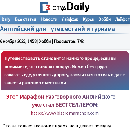
Daily
Все статьи
Новости
Лайфхак
Курсы
Хобби
Лайфст
Английский для путешествий и туризма
6 ноября 2025, 14:58
| Хобби | Просмотры:
742
Путешествовать становится намного проще, если вы
понимаете, что говорят вокруг. Можно без труда
заказать еду, уточнить дорогу, заселиться в отель и даже
завести разговор с местными.
Этот Марафон Разговорного Английского
уже стал БЕСТСЕЛЛЕРОМ:
https://www.bistromarathon.com
Это не только экономит время, но и делает поездку