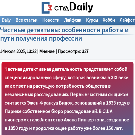
Daily
Все статьи
Новости
Лайфхак
Курсы
Хобби
Лайфст
Частные детективы: особенности работы и
пути получения профессии
14 июля 2025, 13:22
| Мнение | Просмотры:
327
Частная детективная деятельность представляет собой
специализированную сферу, которая возникла в XIX веке
как ответ на растущую потребность общества в
независимых расследованиях. Первым частным сыщиком
считается Эжен-Франсуа Видок, основавший в 1833 году в
Париже собственное бюро расследований. В США
пионером стало Агентство Алана Пинкертона, созданное
в 1850 году и продолжающее работу уже более 150 лет.